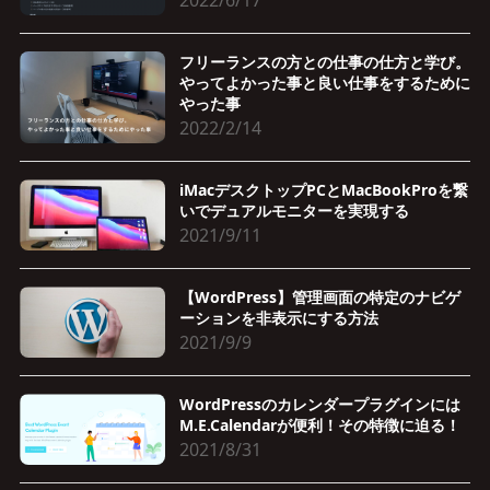
2022/6/17
フリーランスの方との仕事の仕方と学び。
やってよかった事と良い仕事をするために
やった事
2022/2/14
iMacデスクトップPCとMacBookProを繋
いでデュアルモニターを実現する
2021/9/11
【WordPress】管理画面の特定のナビゲ
ーションを非表示にする方法
2021/9/9
WordPressのカレンダープラグインには
M.E.Calendarが便利！その特徴に迫る！
2021/8/31