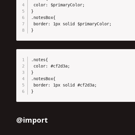
 color: $primaryColor;

}

.notesBox{

 border: 1px solid $primaryColor;

}
.notes{

 color: #cf2d3a;

}

.notesBox{

 border: 1px solid #cf2d3a;

}
@import