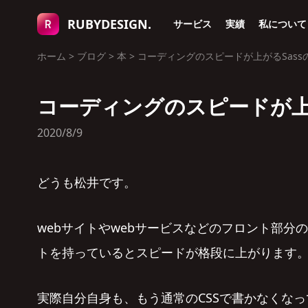
RUBYDESIGN.
サービス
実績
私について
ホーム
>
ブログ
>
本
>
コーディングのスピードが上がるSass
コーディングのスピードが上が
2020/8/9
どうも松井です。
webサイトやwebサービスなどのフロント部分
トを持っているとスピードが格段に上がります
実際自分自身も、もう通常のCSSで書かなくなっ