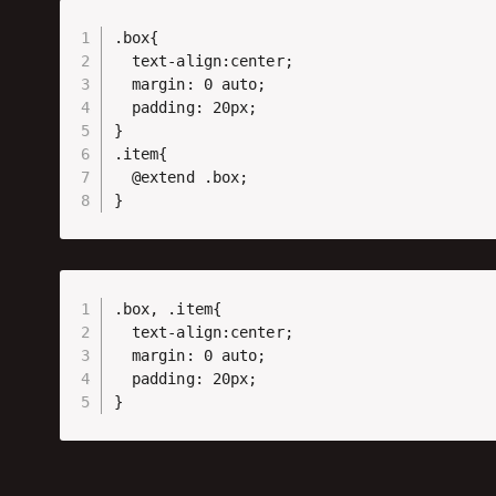
.box{

  text-align:center;

  margin: 0 auto;

  padding: 20px;

}

.item{

  @extend .box;

}
.box, .item{

  text-align:center;

  margin: 0 auto;

  padding: 20px;

}