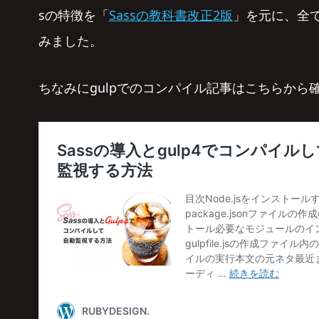
sの特徴を「
Sassの教科書改正2版
」を元に、全
みました。
ちなみにgulpでのコンパイル記事はこちらから