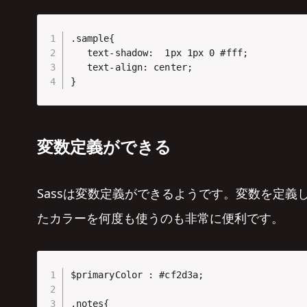
.sample{

   text-shadow:  1px 1px 0 #fff;

   text-align: center;

}
変数定義ができる
Sassは変数定義ができるようです。変数を定
たカラーを何度も使うのも非常に便利です。
$primaryColor : #cf2d3a;

.notes{
