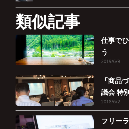
類似記事
仕事で
う
2019/6/9
「商品
議会 特
2018/6/2
フリー