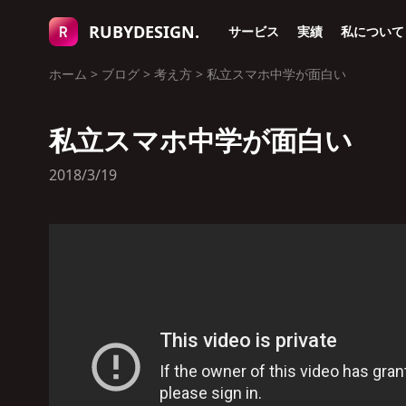
RUBYDESIGN.
サービス
実績
私について
ホーム
>
ブログ
>
考え方
>
私立スマホ中学が面白い
私立スマホ中学が面白い
2018/3/19