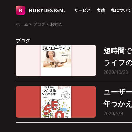
RUBYDESIGN.
サービス
実績
私について
ホーム
>
ブログ
>
お勧め
ブログ
短時間
ライフ
2020/10/29
ユーザー
年つかえ
2020/5/9